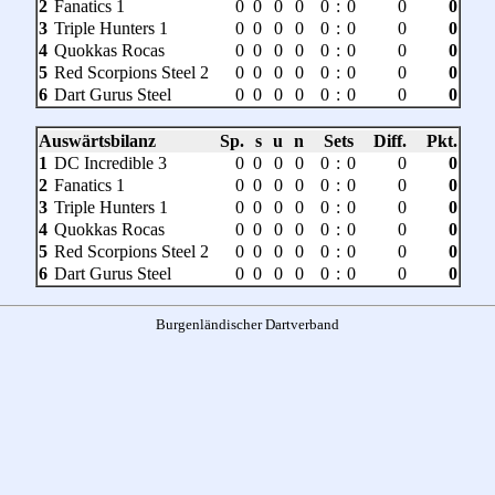
2
Fanatics 1
0
0
0
0
0
:
0
0
0
3
Triple Hunters 1
0
0
0
0
0
:
0
0
0
4
Quokkas Rocas
0
0
0
0
0
:
0
0
0
5
Red Scorpions Steel 2
0
0
0
0
0
:
0
0
0
6
Dart Gurus Steel
0
0
0
0
0
:
0
0
0
Auswärtsbilanz
Sp.
s
u
n
Sets
Diff.
Pkt.
1
DC Incredible 3
0
0
0
0
0
:
0
0
0
2
Fanatics 1
0
0
0
0
0
:
0
0
0
3
Triple Hunters 1
0
0
0
0
0
:
0
0
0
4
Quokkas Rocas
0
0
0
0
0
:
0
0
0
5
Red Scorpions Steel 2
0
0
0
0
0
:
0
0
0
6
Dart Gurus Steel
0
0
0
0
0
:
0
0
0
Burgenländischer Dartverband