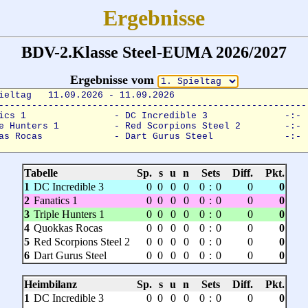
Ergebnisse
BDV-2.Klasse Steel-EUMA 2026/2027
Ergebnisse vom
Tabelle
Sp.
s
u
n
Sets
Diff.
Pkt.
1
DC Incredible 3
0
0
0
0
0
:
0
0
0
2
Fanatics 1
0
0
0
0
0
:
0
0
0
3
Triple Hunters 1
0
0
0
0
0
:
0
0
0
4
Quokkas Rocas
0
0
0
0
0
:
0
0
0
5
Red Scorpions Steel 2
0
0
0
0
0
:
0
0
0
6
Dart Gurus Steel
0
0
0
0
0
:
0
0
0
Heimbilanz
Sp.
s
u
n
Sets
Diff.
Pkt.
1
DC Incredible 3
0
0
0
0
0
:
0
0
0