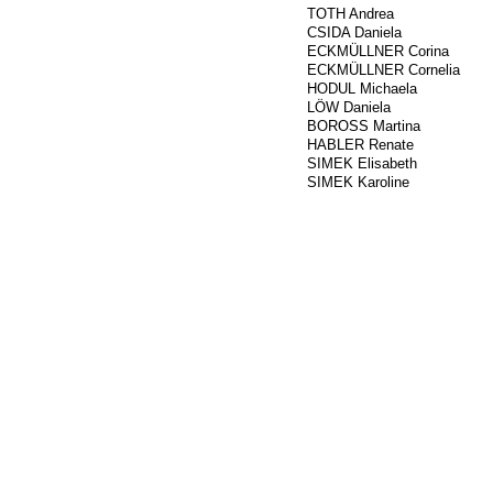
###
TOTH Andrea
416
CSIDA Daniela
745
ECKMÜLLNER Corina
314
ECKMÜLLNER Cornelia
437
HODUL Michaela
427
LÖW Daniela
###
BOROSS Martina
420
HABLER Renate
299
SIMEK Elisabeth
301
SIMEK Karoline