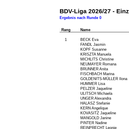
BDV-Liga 2026/27 - Ein
Ergebnis nach Runde 0
Rang
Nr.
Name
0
1
27
BECK Eva
235
FANDL Jasmin
245
KOPF Susanne
35
KRISZTA Manuela
428
MICHLITS Christine
4
NEUMAYER Romana
###
BRUNNER Anita
855
FISCHBACH Marina
787
GOLDENITS-MÜLLER Ilona
###
HUMMER Lisa
###
PELZER Jaqueline
###
ULITSCH Michaela
###
UNGER Alexandra
###
HALASZ Stefanie
###
KERN Angelique
527
KOVASITZ Jaqueline
###
MANGOLD Janine
###
PINTER Nadine
644
REINPRECHT Leonie