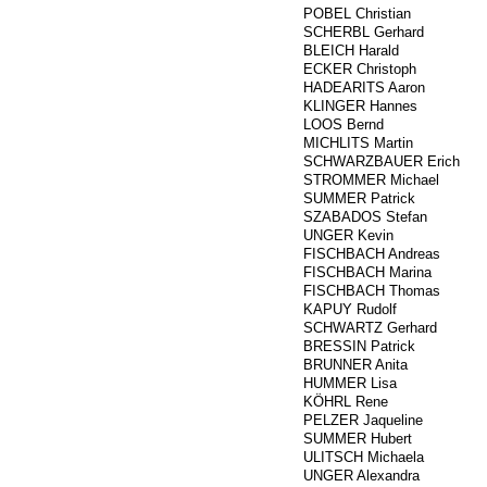
###
POBEL Christian
594
SCHERBL Gerhard
535
BLEICH Harald
###
ECKER Christoph
###
HADEARITS Aaron
###
KLINGER Hannes
###
LOOS Bernd
###
MICHLITS Martin
###
SCHWARZBAUER Erich
###
STROMMER Michael
###
SUMMER Patrick
###
SZABADOS Stefan
###
UNGER Kevin
334
FISCHBACH Andreas
855
FISCHBACH Marina
###
FISCHBACH Thomas
282
KAPUY Rudolf
###
SCHWARTZ Gerhard
346
BRESSIN Patrick
###
BRUNNER Anita
###
HUMMER Lisa
###
KÖHRL Rene
###
PELZER Jaqueline
341
SUMMER Hubert
###
ULITSCH Michaela
###
UNGER Alexandra