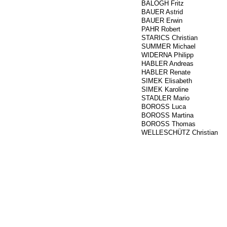
###
BALOGH Fritz
###
BAUER Astrid
8
BAUER Erwin
10
PAHR Robert
14
STARICS Christian
15
SUMMER Michael
17
WIDERNA Philipp
419
HABLER Andreas
420
HABLER Renate
299
SIMEK Elisabeth
301
SIMEK Karoline
###
STADLER Mario
###
BOROSS Luca
###
BOROSS Martina
###
BOROSS Thomas
694
WELLESCHÜTZ Christian