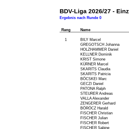
BDV-Liga 2026/27 - Ein
Ergebnis nach Runde 0
Rang
Nr.
Name
0
1
###
BILY Marcel
271
GREGOTSCH Johanna
###
HOLZHAMMER Daniel
###
KELLNER Dominik
###
KRIST Simone
###
KÜRNER Marcel
792
SKARITS Claudia
795
SKARITS Patricia
###
BÖCSKEI Marc
###
GECZI Daniel
###
PATONA Ralph
392
STEURER Andreas
733
VALLA Alexander
###
ZENGERER Gerhard
586
BÖRÖCZ Harald
588
FISCHER Christian
590
FISCHER Julian
589
FISCHER Robert
591
FISCHER Sabine