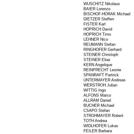
###
WUSCHITZ Nikolaus
###
BAIER Lorenzo
###
BISCHOF-HORAK Michael
###
DIETZER Steffen
###
FISTER Karl
718
HOPRICH David
###
HOPRICH Timo
###
LEHNER Nico
710
REUMANN Stefan
725
RINGHOFER Gerhard
###
STEINER Christoph
###
STEINER Elias
###
KERN Angelique
644
REINPRECHT Leonie
###
SPANRAFT Partrick
###
UNTERMAYER Andreas
###
WERSTROH Julian
###
WITTIG Ingo
###
ALFONS Marco
###
ALLRAM Daniel
442
BUCHER Michael
443
CSAPO Stefan
936
STROHMAYER Robert
###
TOTH Andrea
628
WIDLHOFER Lukas
###
FEILER Barbara