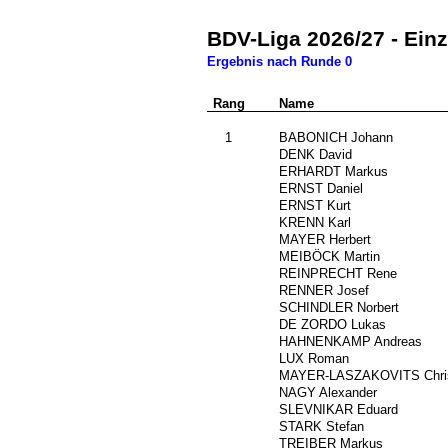
BDV-Liga 2026/27 - Ein
Ergebnis nach Runde 0
Rang
Nr.
Name
0
1
155
BABONICH Johann
632
DENK David
###
ERHARDT Markus
776
ERNST Daniel
156
ERNST Kurt
###
KRENN Karl
###
MAYER Herbert
###
MEIBÖCK Martin
647
REINPRECHT Rene
###
RENNER Josef
###
SCHINDLER Norbert
###
DE ZORDO Lukas
711
HAHNENKAMP Andreas
###
LUX Roman
709
MAYER-LASZAKOVITS Chris
716
NAGY Alexander
###
SLEVNIKAR Eduard
###
STARK Stefan
713
TREIBER Markus