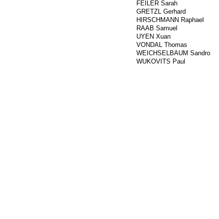
###
FEILER Sarah
###
GRETZL Gerhard
###
HIRSCHMANN Raphael
###
RAAB Samuel
###
UYEN Xuan
###
VONDAL Thomas
###
WEICHSELBAUM Sandro
###
WUKOVITS Paul