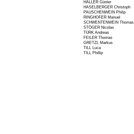
###
HALLER Günter
996
HASELBERGER Christoph
###
PAUSCHENWEIN Philip
###
RINGHOFER Manuel
145
SCHWENTENWEIN Thomas
###
STÖGER Nicolas
371
TÜRK Andreas
###
FEILER Thomas
###
GRETZL Markus
###
TILL Luca
###
TILL Phillip