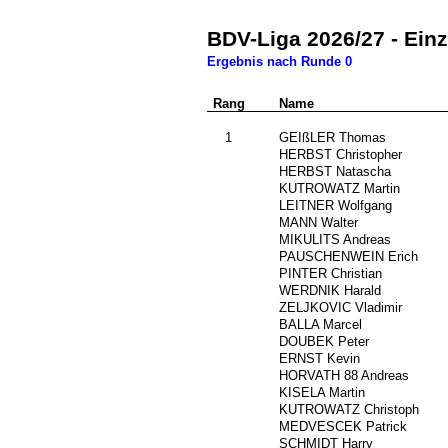
BDV-Liga 2026/27 - Ein
Ergebnis nach Runde 0
Rang
Nr.
Name
0
1
838
GEIßLER Thomas
###
HERBST Christopher
###
HERBST Natascha
###
KUTROWATZ Martin
###
LEITNER Wolfgang
###
MANN Walter
###
MIKULITS Andreas
###
PAUSCHENWEIN Erich
###
PINTER Christian
553
WERDNIK Harald
###
ZELJKOVIC Vladimir
952
BALLA Marcel
683
DOUBEK Peter
###
ERNST Kevin
446
HORVATH 88 Andreas
143
KISELA Martin
140
KUTROWATZ Christoph
###
MEDVESCEK Patrick
###
SCHMIDT Harry