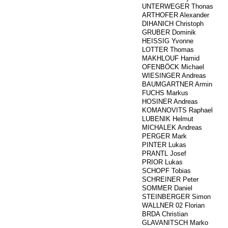
###
UNTERWEGER Thonas
###
ARTHOFER Alexander
###
DIHANICH Christoph
###
GRUBER Dominik
###
HEISSIG Yvonne
###
LOTTER Thomas
###
MAKHLOUF Hamid
757
OFENBÖCK Michael
###
WIESINGER Andreas
###
BAUMGARTNER Armin
###
FUCHS Markus
###
HOSINER Andreas
###
KOMANOVITS Raphael
248
LUBENIK Helmut
###
MICHALEK Andreas
###
PERGER Mark
###
PINTER Lukas
###
PRANTL Josef
###
PRIOR Lukas
###
SCHOPF Tobias
###
SCHREINER Peter
###
SOMMER Daniel
###
STEINBERGER Simon
###
WALLNER 02 Florian
###
BRDA Christian
142
GLAVANITSCH Marko