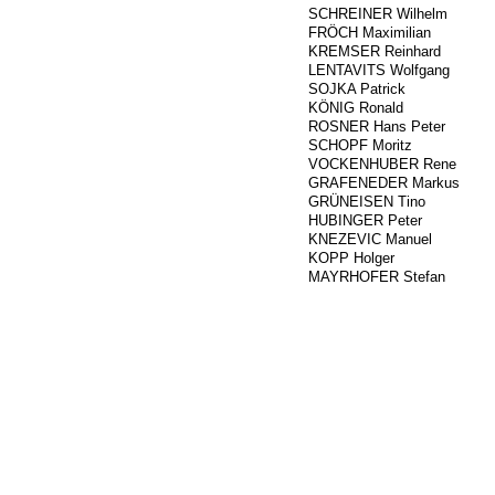
###
SCHREINER Wilhelm
###
FRÖCH Maximilian
###
KREMSER Reinhard
###
LENTAVITS Wolfgang
375
SOJKA Patrick
###
KÖNIG Ronald
###
ROSNER Hans Peter
###
SCHOPF Moritz
###
VOCKENHUBER Rene
740
GRAFENEDER Markus
917
GRÜNEISEN Tino
734
HUBINGER Peter
217
KNEZEVIC Manuel
###
KOPP Holger
699
MAYRHOFER Stefan