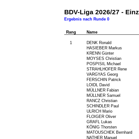
BDV-Liga 2026/27 - Ein
Ergebnis nach Runde 0
Rang
Nr.
Name
0
1
162
DENK Ronald
74
HASIEBER Markus
72
KRENN Günter
70
MOYSES Christian
743
POSPISIL Michael
688
STRAHLHOFER Rene
724
VARGYAS Georg
###
FERSCHIN Patrick
###
LOIDL David
###
MÜLLNER Fabian
###
MÜLLNER Samuel
58
RANCZ Christian
###
SCHINDLER Paul
450
ULRICH Mario
###
FLOIGER Oliver
###
GRAFL Lukas
###
KÖNIG Thorsten
###
MATOUSCHEK Bernhard
###
NATHER Manuel