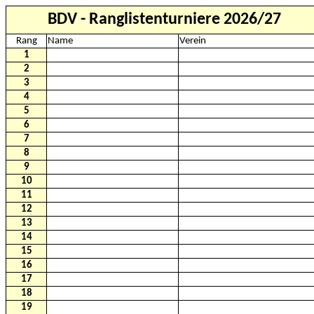
BDV - Ranglistenturniere 2026/27
Rang
Name
Verein
1
2
3
4
5
6
7
8
9
10
11
12
13
14
15
16
17
18
19