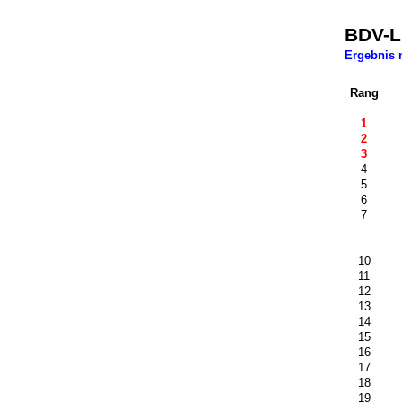
BDV-L
Ergebnis 
Rang
Nr.
0
1
787
2
235
3
314
4
416
5
427
6
437
7
35
428
644
10
245
11
299
12
145
13
301
14
115
15
527
16
420
17
143
18
120
19
855