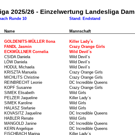
iga 2025/26 - Einzelwertung Landesliga Da
nach Runde 10
Stand: Endstand
Name
Mannschaft
GOLDENITS-MÜLLER Ilona
Killer Lady´s
FANDL Jasmin
Crazy Orange Girls
ECKMÜLLNER Cornelia
Wild Devil´s
CSIDA Daniela
Wild Devil´s
LÖW Daniela
Wild Devil´s
HODUL Michaela
Wild Devil´s
KRISZTA Manuela
Crazy Orange Girls
MICHLITS Christine
Crazy Orange Girls
REINBRECHT Leonie
DC Incredible Queens
KOPF Susanne
Crazy Orange Girls
SIMEK Elisabeth
Wild Girls
6
PELZER Jaqueline
Killer Lady´s
SIMEK Karoline
Wild Girls
7
HALASZ Stefanie
Wild Girls
KOVASITZ Jaqueline
DC Incredible Queens
HABLER Renate
Wild Girls
4
MANGOLD Janine
DC Incredible Queens
6
KERN Angelique
DC Incredible Queens
FISCHBACH Marina
Killer Lady´s