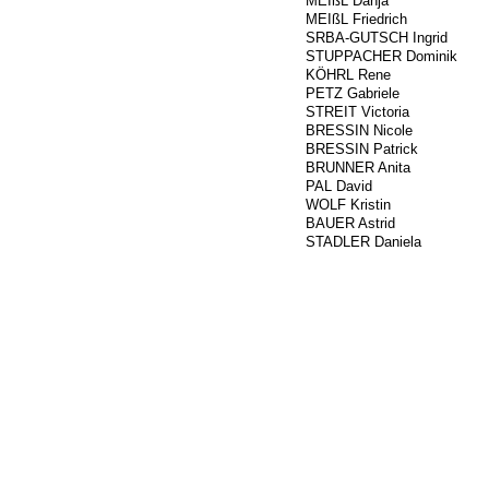
1579
MEIßL Danja
1578
MEIßL Friedrich
1580
SRBA-GUTSCH Ingrid
1613
STUPPACHER Dominik
1602
KÖHRL Rene
318
PETZ Gabriele
1536
STREIT Victoria
706
BRESSIN Nicole
346
BRESSIN Patrick
1644
BRUNNER Anita
338
PAL David
1621
WOLF Kristin
1507
BAUER Astrid
1185
STADLER Daniela