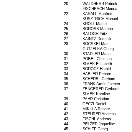
20
1512
WALDHERR Patrick
855
FISCHBACH Marina
22
1121
KARALL Manfred
117
KUSZTRICH Manuel
24
1617
KRÖLL Marcel
25
1438
BOROSS Martina
26
1075
BALOGH Fritz
27
1575
KAINTZ Dominik
28
1620
BÖCSKEI Marc
383
GUTJELKA Georg
30
1003
STADLER Mario
31
1618
POBEL Christian
32
299
SIMEK Elisabeth
33
586
BÖRÖCZ Harald
34
420
HABLER Renate
35
594
SCHERBL Gerhard
36
433
FRANK Armin-Jochen
37
1619
ZENGERER Gerhard
301
SIMEK Karoline
39
1320
PAHR Christian
40
1615
GECZI Daniel
41
1319
MIKULA Renate
42
392
STEURER Andreas
43
1541
FISCHL Andreas
44
1456
PELZER Jaqueline
45
1561
SCHIFF Georg