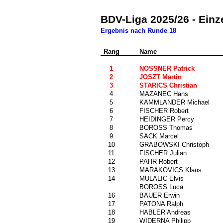
BDV-Liga 2025/26 - Einz
Ergebnis nach Runde 18
Rang
Nr.
Name
0
1
347
NOSSNER Patrick
2
1525
JOSZT Martin
3
14
STARICS Christian
4
340
MAZANEC Hans
5
1510
KAMMLANDER Michael
6
589
FISCHER Robert
7
1603
HEIDINGER Percy
8
1379
BOROSS Thomas
9
1582
SACK Marcel
10
1160
GRABOWSKI Christoph
11
590
FISCHER Julian
12
10
PAHR Robert
13
1548
MARAKOVICS Klaus
14
1368
MULALIC Elvis
1367
BOROSS Luca
16
8
BAUER Erwin
17
1308
PATONA Ralph
18
419
HABLER Andreas
19
17
WIDERNA Philipp