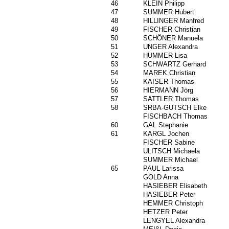
46
1400
KLEIN Philipp
47
341
SUMMER Hubert
48
818
HILLINGER Manfred
49
588
FISCHER Christian
50
120
SCHÖNER Manuela
51
1546
UNGER Alexandra
52
1134
HUMMER Lisa
53
1655
SCHWARTZ Gerhard
54
622
MAREK Christian
55
350
KAISER Thomas
56
1322
HIERMANN Jörg
57
1078
SATTLER Thomas
58
1581
SRBA-GUTSCH Elke
1453
FISCHBACH Thomas
60
1491
GAL Stephanie
61
1607
KARGL Jochen
591
FISCHER Sabine
1547
ULITSCH Michaela
15
SUMMER Michael
65
1513
PAUL Larissa
1605
GOLD Anna
1492
HASIEBER Elisabeth
1493
HASIEBER Peter
1606
HEMMER Christoph
1295
HETZER Peter
1577
LENGYEL Alexandra