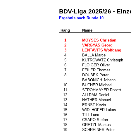
BDV-Liga 2025/26 - Ein
Ergebnis nach Runde 10
Rang
Nr.
Name
0
1
70
MOYSES Christian
2
724
VARGYAS Georg
3
1323
LENTAVITS Wolfgang
4
952
BALLA Marcel
5
140
KUTROWATZ Christoph
6
1459
FLOIGER Oliver
7
1347
FEILER Thomas
8
683
DOUBEK Peter
155
BABONICH Johann
10
442
BUCHER Michael
11
936
STROHMAYER Robert
12
1362
ALLRAM Daniel
13
1035
NATHER Manuel
14
1476
ERNST Kevin
15
628
WIDLHOFER Lukas
16
1534
TILL Luca
17
443
CSAPO Stefan
18
1416
GRETZL Markus
19
1040
SCHREINER Peter