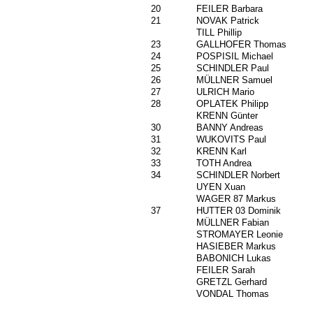
20
1415
FEILER Barbara
21
1137
NOVAK Patrick
1535
TILL Phillip
23
1348
GALLHOFER Thomas
24
743
POSPISIL Michael
25
1353
SCHINDLER Paul
26
1594
MÜLLNER Samuel
27
450
ULRICH Mario
28
1263
OPLATEK Philipp
72
KRENN Günter
30
1383
BANNY Andreas
31
1423
WUKOVITS Paul
32
1138
KRENN Karl
33
1208
TOTH Andrea
34
1431
SCHINDLER Norbert
1417
UYEN Xuan
1097
WAGER 87 Markus
37
1210
HUTTER 03 Dominik
1269
MÜLLNER Fabian
1445
STROMAYER Leonie
74
HASIEBER Markus
1470
BABONICH Lukas
1500
FEILER Sarah
1558
GRETZL Gerhard
1421
VONDAL Thomas