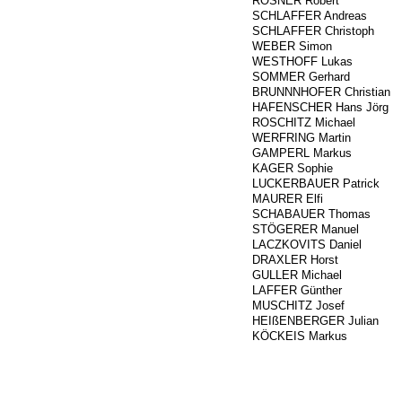
920
ROSNER Robert
1592
SCHLAFFER Andreas
1591
SCHLAFFER Christoph
1345
WEBER Simon
1589
WESTHOFF Lukas
1508
SOMMER Gerhard
445
BRUNNNHOFER Christian
421
HAFENSCHER Hans Jörg
454
ROSCHITZ Michael
1352
WERFRING Martin
514
GAMPERL Markus
516
KAGER Sophie
515
LUCKERBAUER Patrick
509
MAURER Elfi
522
SCHABAUER Thomas
513
STÖGERER Manuel
1604
LACZKOVITS Daniel
101
DRAXLER Horst
1550
GULLER Michael
100
LAFFER Günther
102
MUSCHITZ Josef
1100
HEIßENBERGER Julian
1230
KÖCKEIS Markus