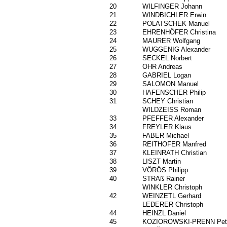
20
1251
WILFINGER Johann
21
1532
WINDBICHLER Erwin
22
1611
POLATSCHEK Manuel
23
1477
EHRENHÖFER Christina
24
524
MAURER Wolfgang
25
1249
WUGGENIG Alexander
26
430
SECKEL Norbert
27
96
OHR Andreas
28
1252
GABRIEL Logan
29
1408
SALOMON Manuel
30
451
HAFENSCHER Philip
31
678
SCHEY Christian
1628
WILDZEISS Roman
33
1413
PFEFFER Alexander
34
677
FREYLER Klaus
35
1499
FABER Michael
36
1117
REITHOFER Manfred
37
479
KLEINRATH Christian
38
1386
LISZT Martin
39
1271
VÖRÖS Philipp
40
452
STRAß Rainer
508
WINKLER Christoph
42
764
WEINZETL Gerhard
1409
LEDERER Christoph
44
1471
HEINZL Daniel
45
687
KOZIOROWSKI-PRENN Pet