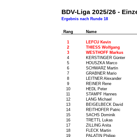
BDV-Liga 2025/26 - Einz
Ergebnis nach Runde 18
Rang
Nr.
Name
0
1
621
LEFCU Kevin
2
1450
THIESS Wolfgang
3
1016
WESTHOFF Markus
4
603
KERSTINGER Günter
5
1488
HOUSZKA Marco
6
487
SCHWARZ Martin
7
1284
GRABNER Mario
8
1288
LEITNER Alexander
9
606
REINER Rene
10
925
HEDL Peter
11
784
STAMPF Hannes
12
1317
LANG Michael
13
1273
BEIGELBECK David
14
1116
REITHOFER Patric
15
1351
SACHS Dominik
16
1511
TRETTL Lukas
17
630
ZILLING Anita
18
103
FLECK Martin
19
1428
PALATIN Philipp