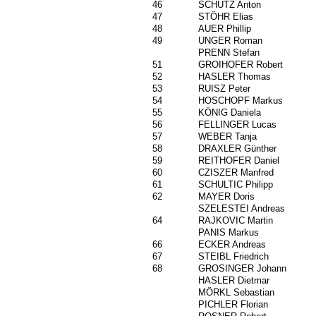
46
97
SCHÜTZ Anton
47
1562
STÖHR Elias
48
766
AUER Phillip
49
484
UNGER Roman
611
PRENN Stefan
51
475
GROIHOFER Robert
52
1015
HASLER Thomas
53
501
RUISZ Peter
54
1545
HOSCHOPF Markus
55
1641
KÖNIG Daniela
56
1426
FELLINGER Lucas
57
1553
WEBER Tanja
58
99
DRAXLER Günther
59
1652
REITHOFER Daniel
60
1278
CZISZER Manfred
61
413
SCHULTIC Philipp
62
604
MAYER Doris
627
SZELESTEI Andreas
64
1590
RAJKOVIC Martin
1307
PANIS Markus
66
1634
ECKER Andreas
67
195
STEIBL Friedrich
68
1593
GROSINGER Johann
979
HASLER Dietmar
1013
MÖRKL Sebastian
703
PICHLER Florian