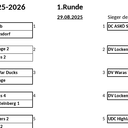
25-2026
1.Runde
29.08.2025
Sieger de
ob
1
1
DC ASKÖ 
sdorf
age 2
2
2
DV Locken
s 2
War Ducks
3
3
DV Waras 
age
s 4
4
4
DV Locken
teinberg 1
ers 2
5
5
UDC Highl
 2