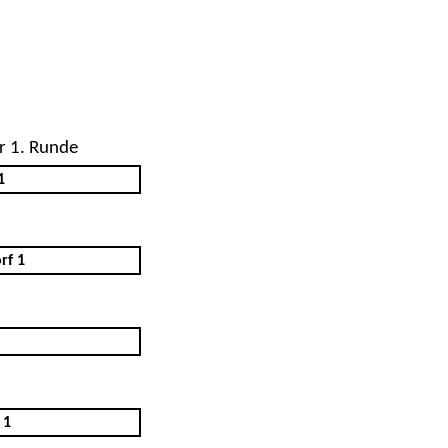
r 1. Runde
1
rf 1
 1