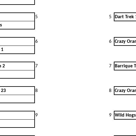
5
5
Dart Trek 
s
6
6
Crazy Ora
1
m 2
7
7
Barrique 
23
8
8
Crazy Ora
9
9
Wild Hogs