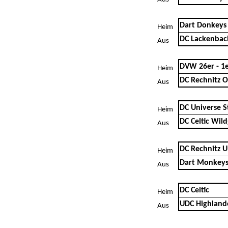
Dart Donkeys
Heim
DC Lackenbac
Aus
DVW 26er - 1
Heim
DC Rechnitz 
Aus
DC Universe S
Heim
DC Celtic Wil
Aus
DC Rechnitz 
Heim
Dart Monkeys
Aus
DC Celtic
Heim
UDC Highland
Aus