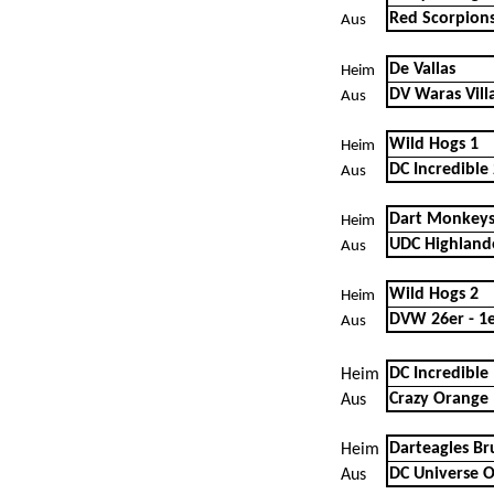
Red Scorpion
Aus
De Vallas
Heim
DV Waras Vill
Aus
Wild Hogs 1
Heim
DC Incredible
Aus
Dart Monkeys
Heim
UDC Highland
Aus
Wild Hogs 2
Heim
DVW 26er - 1
Aus
DC Incredible
Heim
Crazy Orange
Aus
Darteagles Br
Heim
DC Universe 
Aus