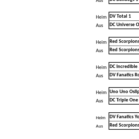
Aus
DV Total 1
Heim
DC Universe 
Aus
Red Scorpions
Heim
Red Scorpions
Aus
DC Incredible
Heim
DV Fanatics R
Aus
Uno Uno Osli
Heim
DC Triple One
Aus
DV Fanatics Y
Heim
Red Scorpions
Aus