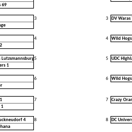
s 69
3
3
DV Waras 
age
4
4
Wild Hogs
 2
 Lutzsmannsburg
5
5
UDC Highl
ers 1
6
6
Wild Hogs
er
 1
7
7
Crazy Ora
1
uckneudorf 4
8
8
DC Univer
Ohana