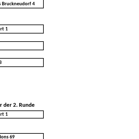
s Bruckneudorf 4
rt 1
3
r der 2. Runde
rt 1
ions 69