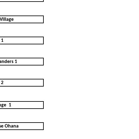
Village
 1
anders 1
 2
nge
1
se Ohana