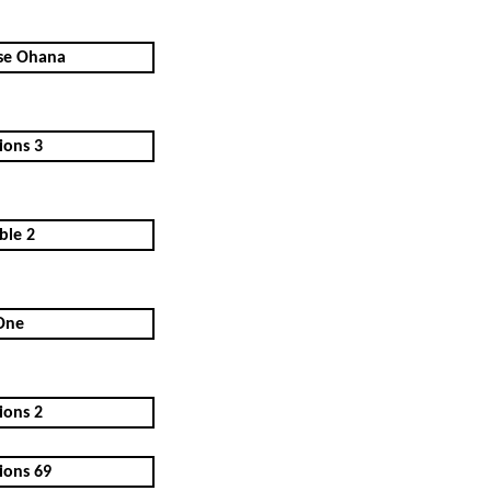
se Ohana
ions 3
ble 2
 One
ions 2
ions 69