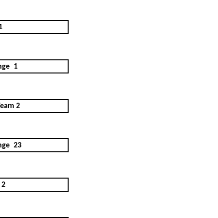
1
nge
1
Team 2
nge
23
 2