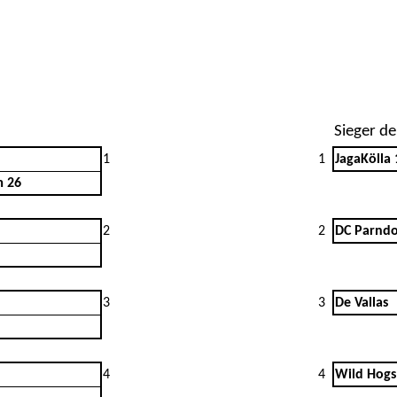
Sieger de
1
1
JagaKölla 
m 26
2
2
DC Parndo
3
3
De Vallas
4
4
Wild Hogs