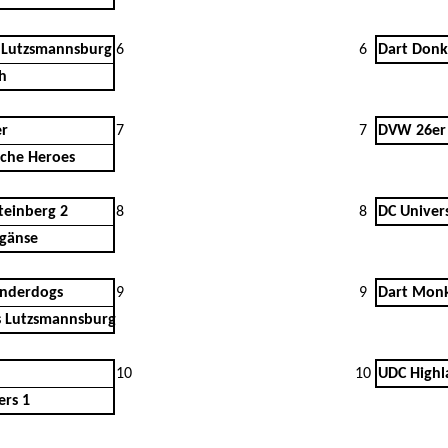
 Lutzsmannsburg
6
6
Dart Donk
h
er
7
7
DVW 26er 
Oche Heroes
teinberg 2
8
8
DC Univer
dgänse
Underdogs
9
9
Dart Mon
 Lutzsmannsburg
10
10
UDC Highl
ers 1