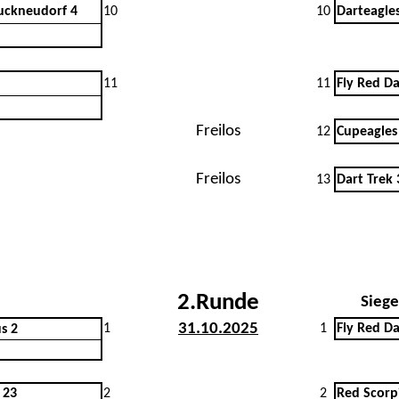
uckneudorf 4
10
10
Darteagle
11
11
Fly Red Da
Freilos
12
Cupeagles
Freilos
13
Dart Trek 
2.Runde
Siege
31.10.2025
1
1
Fly Red Da
s 2
23
2
2
Red Scorp