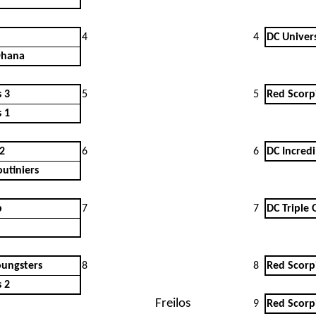
4
4
DC Univer
Ohana
 3
5
5
Red Scorp
 1
 2
6
6
DC Incredi
outiniers
p
7
7
DC Triple
oungsters
8
8
Red Scorp
 2
Freilos
9
Red Scorp